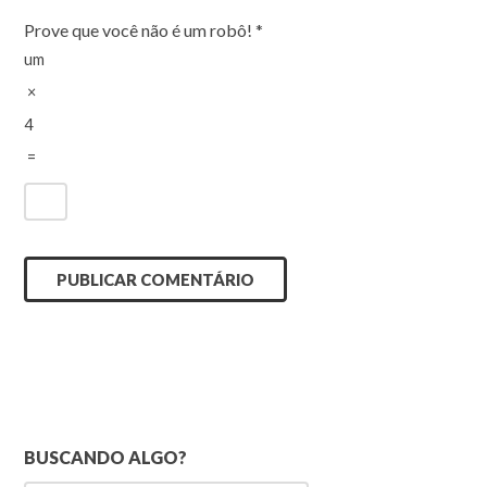
Prove que você não é um robô!
*
um
×
4
=
BUSCANDO ALGO?