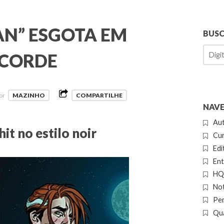
AN” ESGOTA EM
BUS
ECORDE
or
MAZINHO
COMPARTILHE
NAVE
Au
t no estilo noir
Cur
Edi
Ent
HQ 
Not
Pe
Qua