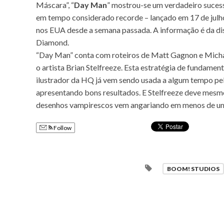
Máscara”, “
Day Man
” mostrou-se um verdadeiro suces
em tempo considerado recorde – lançado em 17 de julh
nos EUA desde a semana passada. A informação é da dist
Diamond.
“Day Man” conta com roteiros de Matt Gagnon e Michae
o artista Brian Stelfreeze. Esta estratégia de fundame
ilustrador da HQ já vem sendo usada a algum tempo p
apresentando bons resultados. E Stelfreeze deve mesm
desenhos vampirescos vem angariando em menos de u
Follow
BOOM! STUDIOS