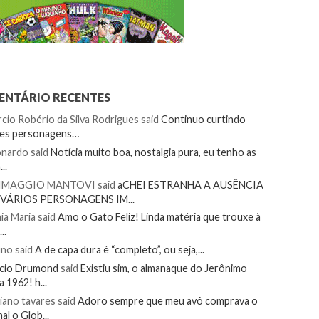
NTÁRIO RECENTES
cio Robério da Silva Rodrigues
said
Continuo curtindo
tes personagens…
onardo
said
Notícia muito boa, nostalgia pura, eu tenho as
..
IMAGGIO MANTOVI
said
aCHEI ESTRANHA A AUSÊNCIA
 VÁRIOS PERSONAGENS IM...
ia Maria
said
Amo o Gato Feliz! Linda matéria que trouxe à
..
uno
said
A de capa dura é “completo”, ou seja,...
ecio Drumond
said
Existiu sim, o almanaque do Jerônimo
a 1962! h...
iano tavares
said
Adoro sempre que meu avô comprava o
nal o Glob...