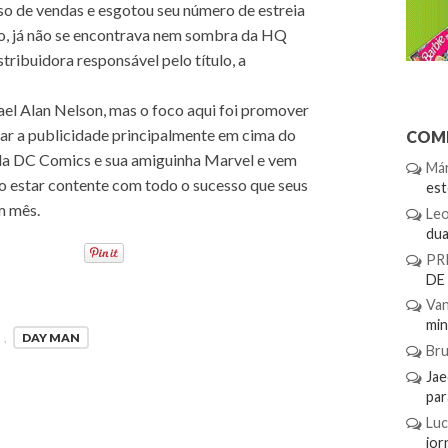
so de vendas e esgotou seu número de estreia
o, já não se encontrava nem sombra da HQ
ribuidora responsável pelo título, a
l Alan Nelson, mas o foco aqui foi promover
ntar a publicidade principalmente em cima do
COME
ela DC Comics e sua amiguinha Marvel e vem
Már
o estar contente com todo o sucesso que seus
es
m mês.
Le
dua.
PR
DE
Van
min.
,
DAY MAN
Br
Ja
par
Luc
jor