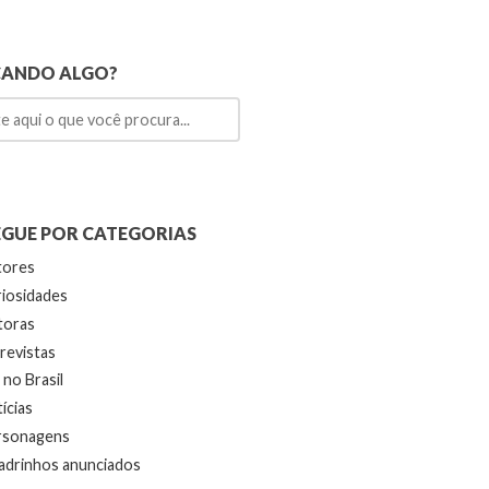
CANDO ALGO?
GUE POR CATEGORIAS
tores
iosidades
toras
revistas
no Brasil
ícias
rsonagens
drinhos anunciados