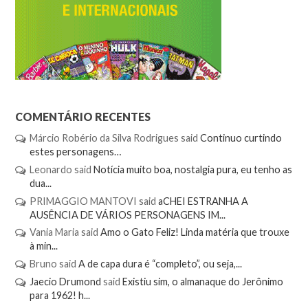
COMENTÁRIO RECENTES
Márcio Robério da Silva Rodrigues
said
Continuo curtindo
estes personagens…
Leonardo
said
Notícia muito boa, nostalgia pura, eu tenho as
dua...
PRIMAGGIO MANTOVI
said
aCHEI ESTRANHA A
AUSÊNCIA DE VÁRIOS PERSONAGENS IM...
Vania Maria
said
Amo o Gato Feliz! Linda matéria que trouxe
à min...
Bruno
said
A de capa dura é “completo”, ou seja,...
Jaecio Drumond
said
Existiu sim, o almanaque do Jerônimo
para 1962! h...