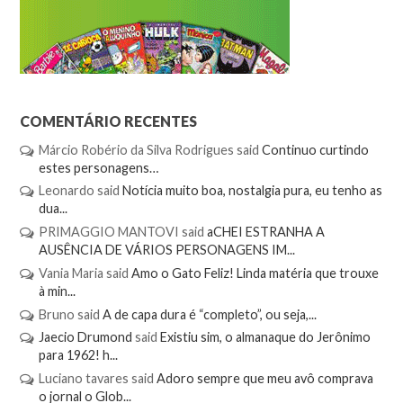
COMENTÁRIO RECENTES
Márcio Robério da Silva Rodrigues
said
Continuo curtindo
estes personagens…
Leonardo
said
Notícia muito boa, nostalgia pura, eu tenho as
dua...
PRIMAGGIO MANTOVI
said
aCHEI ESTRANHA A
AUSÊNCIA DE VÁRIOS PERSONAGENS IM...
Vania Maria
said
Amo o Gato Feliz! Linda matéria que trouxe
à min...
Bruno
said
A de capa dura é “completo”, ou seja,...
Jaecio Drumond
said
Existiu sim, o almanaque do Jerônimo
para 1962! h...
Luciano tavares
said
Adoro sempre que meu avô comprava
o jornal o Glob...