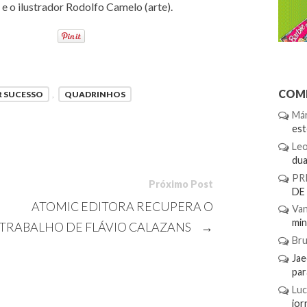
) e o ilustrador Rodolfo Camelo (arte).
COME
R SUCESSO
,
QUADRINHOS
Már
es
Le
dua.
PR
Próximo Post
DE
ATOMIC EDITORA RECUPERA O
Van
min.
TRABALHO DE FLÁVIO CALAZANS
→
Br
Ja
par
Luc
jor