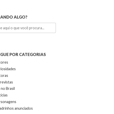
CANDO ALGO?
GUE POR CATEGORIAS
tores
iosidades
toras
revistas
no Brasil
ícias
rsonagens
drinhos anunciados