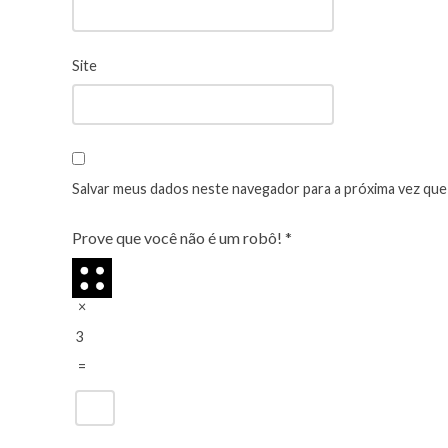
Site
Salvar meus dados neste navegador para a próxima vez que
Prove que você não é um robô!
*
×
3
=