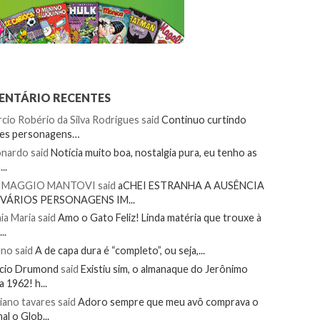
NTÁRIO RECENTES
cio Robério da Silva Rodrigues
said
Continuo curtindo
tes personagens…
onardo
said
Notícia muito boa, nostalgia pura, eu tenho as
..
IMAGGIO MANTOVI
said
aCHEI ESTRANHA A AUSÊNCIA
 VÁRIOS PERSONAGENS IM...
ia Maria
said
Amo o Gato Feliz! Linda matéria que trouxe à
..
uno
said
A de capa dura é “completo”, ou seja,...
ecio Drumond
said
Existiu sim, o almanaque do Jerônimo
a 1962! h...
iano tavares
said
Adoro sempre que meu avô comprava o
nal o Glob...