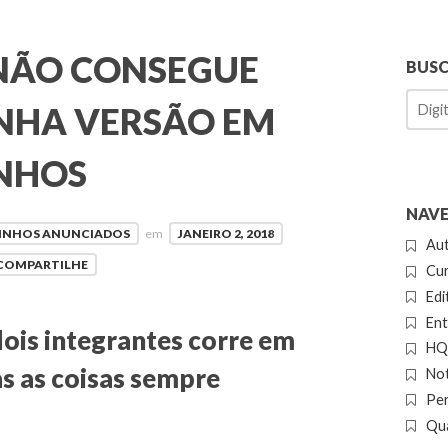
NÃO CONSEGUE
BUS
NHA VERSÃO EM
NHOS
NAVE
INHOS ANUNCIADOS
em
JANEIRO 2, 2018
Au
COMPARTILHE
Cur
Edi
Ent
is integrantes corre em
HQ 
s as coisas sempre
Not
Pe
Qua