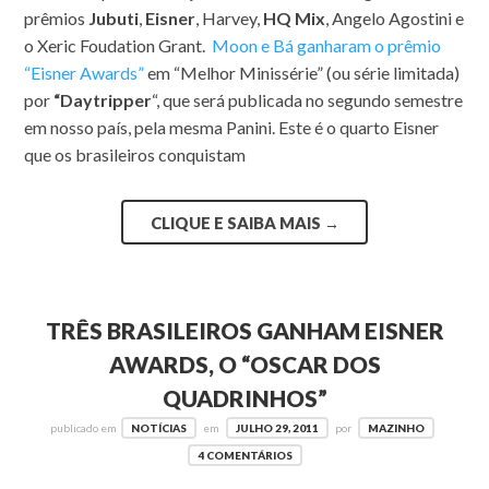
prêmios
Jubuti
,
Eisner
, Harvey,
HQ Mix
, Angelo Agostini e
o Xeric Foudation Grant.
Moon e Bá ganharam o prêmio
“Eisner Awards”
em “Melhor Minissérie” (ou série limitada)
por
“Daytripper
“, que será publicada no segundo semestre
em nosso país, pela mesma Panini. Este é o quarto Eisner
que os brasileiros conquistam
CLIQUE E SAIBA MAIS
→
TRÊS BRASILEIROS GANHAM EISNER
AWARDS, O “OSCAR DOS
QUADRINHOS”
publicado em
NOTÍCIAS
em
JULHO 29, 2011
por
MAZINHO
4 COMENTÁRIOS