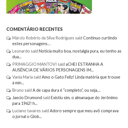
COMENTÁRIO RECENTES
Márcio Robério da Silva Rodrigues
said
Continuo curtindo
estes personagens…
Leonardo
said
Notícia muito boa, nostalgia pura, eu tenho as
dua...
PRIMAGGIO MANTOVI
said
aCHEI ESTRANHA A
AUSÊNCIA DE VÁRIOS PERSONAGENS IM...
Vania Maria
said
Amo o Gato Feliz! Linda matéria que trouxe
à min...
Bruno
said
A de capa dura é “completo”, ou seja,...
Jaecio Drumond
said
Existiu sim, o almanaque do Jerônimo
para 1962! h...
Luciano tavares
said
Adoro sempre que meu avô comprava
o jornal o Glob...