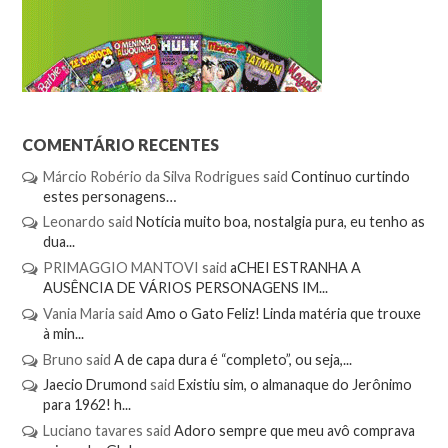
COMENTÁRIO RECENTES
Márcio Robério da Silva Rodrigues
said
Continuo curtindo
estes personagens…
Leonardo
said
Notícia muito boa, nostalgia pura, eu tenho as
dua...
PRIMAGGIO MANTOVI
said
aCHEI ESTRANHA A
AUSÊNCIA DE VÁRIOS PERSONAGENS IM...
Vania Maria
said
Amo o Gato Feliz! Linda matéria que trouxe
à min...
Bruno
said
A de capa dura é “completo”, ou seja,...
Jaecio Drumond
said
Existiu sim, o almanaque do Jerônimo
para 1962! h...
Luciano tavares
said
Adoro sempre que meu avô comprava