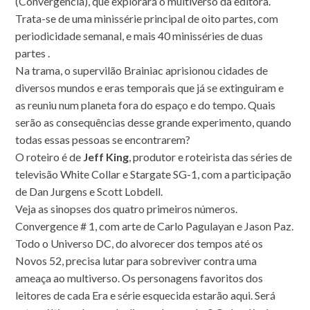
(Convergência), que explorará o multiverso da editora.
Trata-se de uma minissérie principal de oito partes, com
periodicidade semanal, e mais 40 minisséries de duas
partes .
Na trama, o supervilão Brainiac aprisionou cidades de
diversos mundos e eras temporais que já se extinguiram e
as reuniu num planeta fora do espaço e do tempo. Quais
serão as consequências desse grande experimento, quando
todas essas pessoas se encontrarem?
O roteiro é de
Jeff King
, produtor e roteirista das séries de
televisão White Collar e Stargate SG-1, com a participação
de Dan Jurgens e Scott Lobdell.
Veja as sinopses dos quatro primeiros números.
Convergence # 1, com arte de Carlo Pagulayan e Jason Paz.
Todo o Universo DC, do alvorecer dos tempos até os
Novos 52, precisa lutar para sobreviver contra uma
ameaça ao multiverso. Os personagens favoritos dos
leitores de cada Era e série esquecida estarão aqui. Será