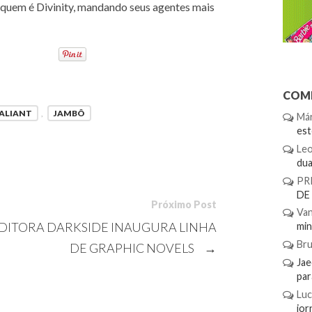
 quem é Divinity, mandando seus agentes mais
COME
VALIANT
,
JAMBÔ
Már
es
Le
dua.
PR
DE
Próximo Post
Van
DITORA DARKSIDE INAUGURA LINHA
min.
Br
DE GRAPHIC NOVELS
→
Ja
par
Luc
jor