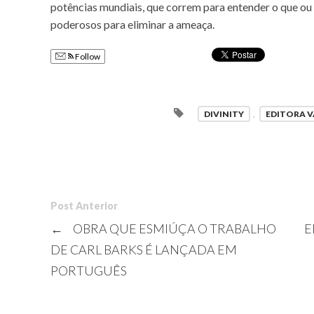
potências mundiais, que correm para entender o que ou
poderosos para eliminar a ameaça.
Follow
DIVINITY
,
EDITORA 
Post Anterior
←
OBRA QUE ESMIÚÇA O TRABALHO
E
DE CARL BARKS É LANÇADA EM
PORTUGUÊS