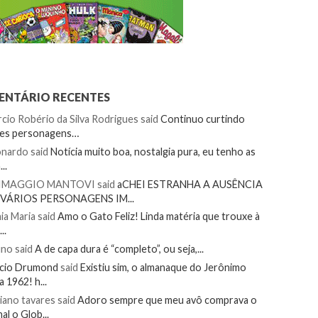
NTÁRIO RECENTES
cio Robério da Silva Rodrigues
said
Continuo curtindo
tes personagens…
onardo
said
Notícia muito boa, nostalgia pura, eu tenho as
..
IMAGGIO MANTOVI
said
aCHEI ESTRANHA A AUSÊNCIA
 VÁRIOS PERSONAGENS IM...
ia Maria
said
Amo o Gato Feliz! Linda matéria que trouxe à
..
uno
said
A de capa dura é “completo”, ou seja,...
ecio Drumond
said
Existiu sim, o almanaque do Jerônimo
a 1962! h...
iano tavares
said
Adoro sempre que meu avô comprava o
nal o Glob...