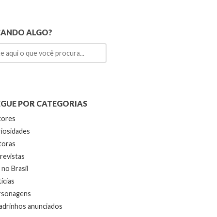
CANDO ALGO?
GUE POR CATEGORIAS
tores
iosidades
toras
revistas
no Brasil
ícias
rsonagens
drinhos anunciados